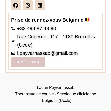
F
I
L
a
n
i
c
s
n
e
t
k
Prise de rendez-vous Belgique
b
a
e
o
g
d
+32 496 87 43 90
o
r
i
Rue Copernic, 117 - 1180 Bruxelles
k
a
n
m
(Uccle)
l.payvarnassab@gmail.com
ACCÈS ROSA
Ladan Payvarnassab
Thérapeute de couple - Sexologue clinicienne
- Belgique (Uccle)