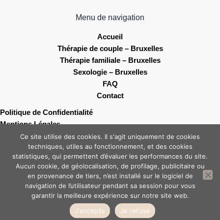
Menu de navigation
Accueil
Thérapie de couple – Bruxelles
Thérapie familiale – Bruxelles
Sexologie – Bruxelles
FAQ
Contact
Politique de Confidentialité
Mentions Légales
Ce site utilise des cookies. Il s'agit uniquement de cookies
techniques, utiles au fonctionnement, et des cookies
statistiques, qui permettent d’évaluer les performances du site.
Aucun cookie, de géolocalisation, de profilage, publicitaire ou
Création site internet :
en provenance de tiers, n’est installé sur le logiciel de
www.lescompagnonsduweb.fr
navigation de l’utilisateur pendant sa session pour vous
garantir la meilleure expérience sur notre site web.
© 2026 Ladan Payvarnassab - Tous droits réservés
J'accepte
Je refuse