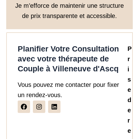
Je m’efforce de maintenir une structure
de prix transparente et accessible.
Planifier Votre Consultation
P
avec votre thérapeute de
r
Couple à Villeneuve d'Ascq
i
s
Vous pouvez me contacter pour fixer
e
un rendez-vous.
d
F
I
L
a
n
i
e
c
s
n
r
e
t
k
b
a
e
e
o
g
d