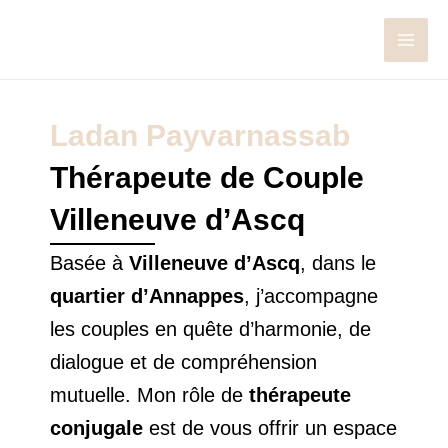
Aller
MAI
au
MEN
contenu
Ladan Payvarnassab
Thérapeute de Couple
Villeneuve d’Ascq
Basée à
Villeneuve d’Ascq
, dans le
quartier d’Annappes
, j’accompagne
les couples en quête d’harmonie, de
dialogue et de compréhension
mutuelle. Mon rôle de
thérapeute
conjugale
est de vous offrir un espace